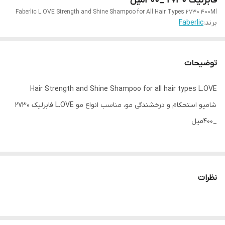
فابرلیک 2730 _400میل
Faberlic L.OVE Strength and Shine Shampoo for All Hair Types 2730 400Ml
برند:
Faberlic
توضیحات
Hair Strength and Shine Shampoo for all hair types L.OVE
شامپو استحکام و درخشندگی مو، مناسب انواع مو L.OVE فابرلیک 2730
_400میل
🐑 محصولات L.OVE, بر پایه لانولین، یک ماده طبیعی منحصر به فرد
مشتق شده از پشم گوسفند، ساخته شده اند.
نظرات
👩‍❤️‍💋‍👨 به عنوان یک مرطوب کننده قوی، به عمق و ساختار تارمو نفوذ
کرده، و آنرا تقویت و رطوبت لازم برای زیبایی و به استایل و حالت موها
کمک می کند.