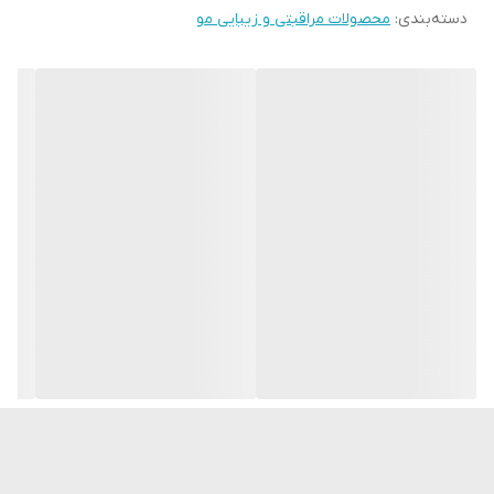
دسته‌بندی
:
محصولات مراقبتی و زیبایی مو
علاوه بر این، محافظت ضروری و مطمئنی، در برابر عوامل منفی خارجی را
فراهم می کند.
💜شامپو استحکام و درخشندگی مو L.OVE
به آرامی مو و پوست سر را تمیز کرده و تارهای مو را قوی تر می کند، در
ضمن حالت ارتجاعی و کشش موها را احیا می کند.
▫️ موها را تقویت کرده و درخشش طبیعی آنرا باز می گرداند.
▫️ وجود کمپلکس اکسیژن، به ترمیم پوست سر کمک می کند.
▫️ شامپوی محبوب و مناسب تمام افراد خانواده
💠 بهترین تاریخ استفاده از محصول 24 ماه پس از تاریخ تولید
ساخت کشور روسیه