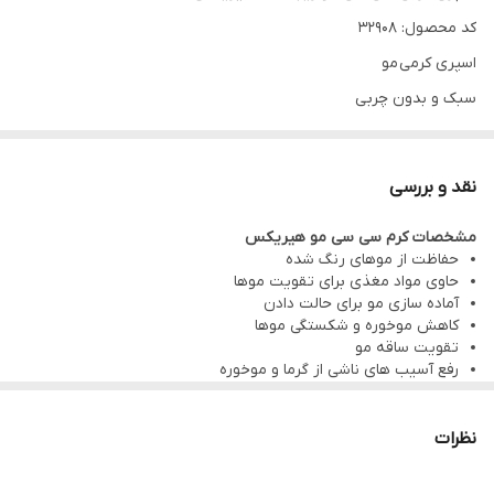
کد محصول: 32908
اسپری کرمی مو
سبک و بدون چربی
بدون ایجاد حالت چسبناک روی مو
یک محصول کامل برای بهبود انواع مشکلات مو:
نقد و بررسی
- جلوگیری از شکنندگی مو بر اثر شانه کردن
مشخصات کرم سی سی مو هیریکس
- محافظت از رنگ مو
حفاظت از موهای رنگ شده
- محافظت در برابر آسیب حرارت سشوار و اتوی مو
حاوی مواد مغذی برای تقویت موها
آماده سازی مو برای حالت دادن
- جلوگیری از ایجاد موخوره
کاهش موخوره و شکستگی موها
- محافظت از کوتیکل مو
تقویت ساقه مو
رفع آسیب های ناشی از گرما و موخوره
- محافظت از مو دربرابر مو و عوامل محیطی
مراقبت از کوتیکول مو و افزایش شفافیت مو
نرم و صاف کننده مو
- ایجاد موهایی نرم و ابریشمی
از بین بردن الکتریکسیته ساکن در مو
نظرات
- کنترل جعد مو و کاهش وز مو
فرمولاسیون و بافت سبک و غیر چرب
ترمیم‌کننده‌ی موهای خشک و آسیب‌دیده
-درخشان کنندگی مو