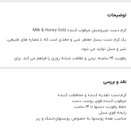
توضیحات
کرم دست شیروعسل مرطوب کننده Milk & Honey Gold
یک کرم دست بسیار معطر، غنی و مغذی است که با عصاره های طبیعی،
شیر و عسل تولید می شود.
رطوبت 24 ساعته، نرمی و لطافت شبانه روزی را فراهم می کند. برای
پوست های خشک بسیار مناسب است و آبرسانی و نرم کنندگی پوست را
به بهترین شکل ممکن انجام میدهد.
نقد و بررسی
یکی از بهترین کرم های پوست است که حاوی مواد طبیعی نظیر شیر و
کرم دست تغذیه کننده و محافظت کننده
عسل است. براي داشتن پوستي لطيف و شاداب استفاده از كرم شير و
مرطوب کننده قوی پوست دست
عسل به شما توصيه مي‌گردد.
حفظ رطوبت دستها تا 24 ساعت
رایحه قوی عسل
مناسب همه پوستها به خصوص پوستهای خشک و زبر