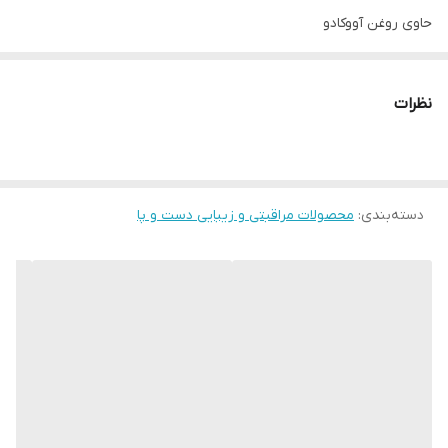
حاوی روغن آووکادو
بهبود لطافت و نرمی پوست
حاوی مواد مغذی برای پوست
نظرات
با رایحه‌ی ملایم
حجم: 75 میلی‌لیتر
کد محصول: 34065
دسته‌بندی
:
محصولات مراقبتی و زیبایی دست و پا