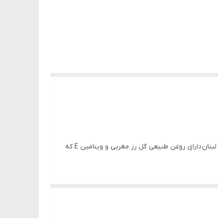
برق لب انطباق دهنده رنگ انطباق دهنده ٬ حاصل تکنولوژی خاصی است که سایه صورتی رنگ با قابلیت هماهنگ شدن با رنگ طبیعی لبتان دارای روغن طبیعی گل رز مغربی و ویتامین E که