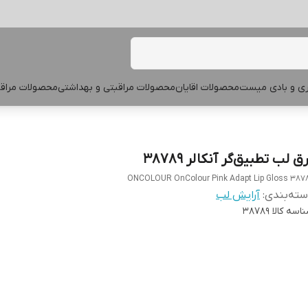
پری و بادی میست
محصولات اقایان
محصولات مراقبتی و بهداشتی
محصولات مراقب
ق لب تطبیق‌گر آنکالر 38789
ONCOLOUR OnColour Pink Adapt Lip Gloss 387
ته‌بندی
:
آرایش لب
اسه کالا
38789