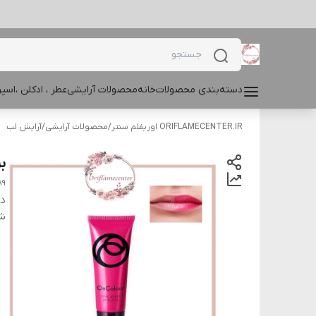
دسته‌بندی محصولات
خانه
محصولات آرایشی
عطر ، ادکلن ،اس
ORIFLAMECENTER.IR اوریفلم سنتر
/
محصولات آرایشی
/
آرایش لب
بر
89
دس
شن