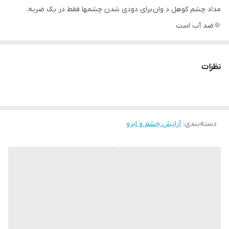
مداد چشم کوهل د وان برای دودی شدن چشمها فقط در یک ضربه.
🌞ضد آب است
🌞به مدت 16 ساعت لک نمی زند و محو نمی شود.
🌞روکش خامه ای و مات ،
نظرات
پوشیدن راحت و کاربرد آن آسان است
با فرمول فوق العاده رنگدانه ای برای رنگ بیش از حد ساخته شده
آزمایش چشم پزشکی. مداد چشم کوهل د وان به عنوان یک مهر و موم
دسته‌بندی
:
آرایش چشم و ابرو
مقاوم در برابر آب ، از لکه زدن و محو شدن جلوگیری می کند
کد مرجع : 42418