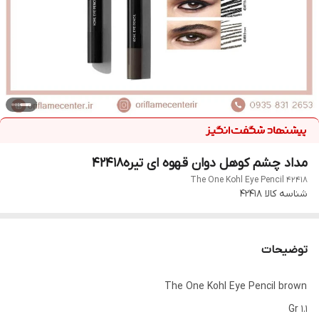
مداد چشم کوهل دوان قهوه ای تیره42418
The One Kohl Eye Pencil 42418
شناسه کالا
42418
توضیحات
The One Kohl Eye Pencil brown
1.1 Gr