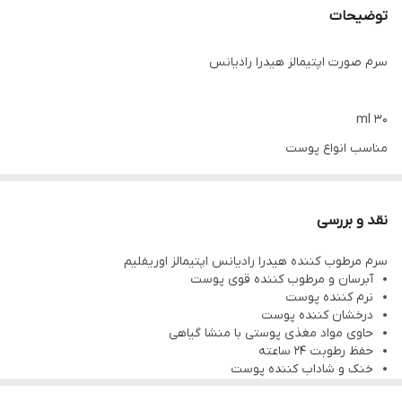
توضیحات
سرم صورت اپتیمالز هیدرا رادیانس
30 ml
مناسب انواع پوست
سرم آبرسان، فرموله شده توسط متخصصین پوست جهت بالا بردن
سطح رطوبت پوست و حفظ آن در طول 24 ساعت بهبود شفافیت و نرمی
نقد و بررسی
پوست بافت ژلی و بسیار سبک و زودجذب، خنک کننده و شاداب کننده
سرم مرطوب کننده هیدرا رادیانس اپتیمالز اوریفلیم
پوست
آبرسان و مرطوب کننده قوی پوست
حاوی آنتی اکسیدان و عصاره های گیاهان ، ویتامین های A، C، E، و
نرم کننده پوست
درخشان کننده پوست
تکنولوژی مخصوص جهت حبس رطوبت در پوست
حاوی مواد مغذی پوستی با منشا گیاهی
حفظ رطوبت 24 ساعته
خنک و شاداب کننده پوست
حاوی ویتامین های A و E و C و آنتی اکسیدان های گیاه سوئدی