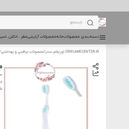
دسته‌بندی محصولات
خانه
محصولات آرایشی
عطر ، ادکلن ،اس
ORIFLAMECENTER.IR اوریفلم سنتر
/
محصولات مراقبتی و بهداشتی
/
م
50
دس
شن