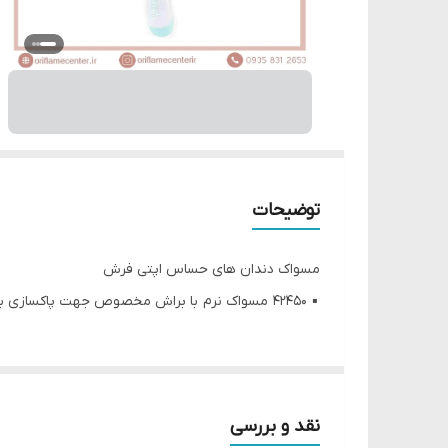
توضیحات
مسواک دندان های حساس اپتی فرش
▪️ 42450 مسواک نرم با براش مخصوص جهت پاکسازی باکتری های زبان و دندان های حساس و ماساژ لثه ها با دسته ارگونومیک برای کاربری هرچه بهتر
نقد و بررسی