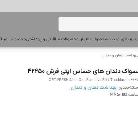
پری و بادی میست
محصولات اقایان
محصولات مراقبتی و بهداشتی
محصولات مراقب
بهداشت دهان و دندان
سواک دندان های حساس اپتی فرش 42450
OPTIFRESH All In One Sensitive Soft Toothbrush 424
ته‌بندی
:
بهداشت دهان و دندان
اسه کالا
42450