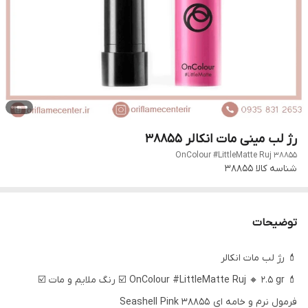
رژ لب مینی مات انکالر 38855
OnColour #LittleMatte Ruj 38855
شناسه کالا
38855
توضیحات
💄 رژ لب مات انکالر
💄 OnColour #LittleMatte Ruj 🔸 2.5 gr ☑️ رنگ ملایم و مات ☑️
فرمول نرم و خامه ای 38855 Seashell Pink