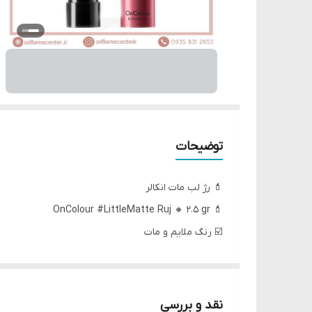
توضیحات
💄 رژ لب مات انکالر
💄 OnColour #LittleMatte Ruj 🔸 2.5 gr
☑️ رنگ ملایم و مات
☑️ فرمول نرم و خامه ای 38858 Hot Plum
نقد و بررسی