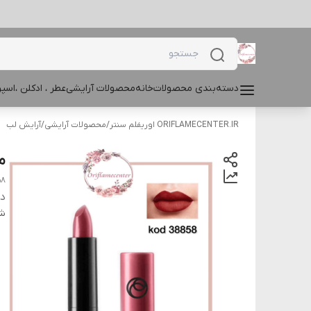
دسته‌بندی محصولات
خانه
محصولات آرایشی
عطر ، ادکلن ،اس
ORIFLAMECENTER.IR اوریفلم سنتر
/
محصولات آرایشی
/
آرایش لب
می
58
دس
شن