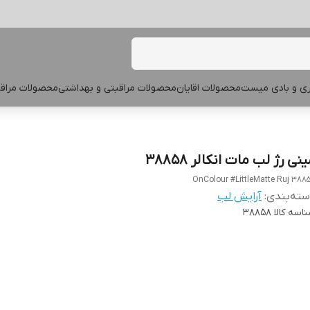
پری و بادی میست
محصولات اقایان
محصولات مراقبتی و بهداشتی
محصولات مراقب
نی رژ لب مات انکالر 38858
OnColour #LittleMatte Ruj 388
ته‌بندی
:
آرایش لب
اسه کالا
38858