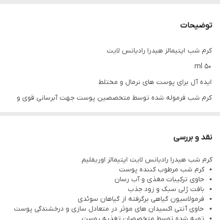
توضیحات
کرم شب اپتیمالز هیدرا رادیانس لایت
50 ml
ایده آل برای پوست های نرمال و مختلط
کرم شب فرموله شده توسط متخصصین پوست جهت آبرسانی قوی و
بهبود درخشندگی پوست ، حفظ رطوبت پوست تا 24 ساعت
حاوی آنتی اکسیدان و عصاره گیاهان سوئدی و مواد معدنی جهت تقویت
نقد و بررسی
لایه محافظت پوست
کرم شب هیدرا رادیانس لایت اپتیمالز اوریفلیم
بافت سبک و زودجذب، خنک کننده و شاداب کننده پوست با تاثیر مات
کرم شب مرطوب کننده پوست
کنندگی
حاوی ترکیبات مغذی و آب رسان
بافت ژلی سبک و زود جذب
با تکنولوژی مخصوص جهت تقویت لایه محافظ پوست و حفظ رطوبت
فرمولاسیون گیاهی برگرفته از گیاهان سوئدی
در لایه های پوست
حاوی آنتی اکسیدان های موثر در متعادل سازی و درخشندگی پوست
تهیه شده توسط متخصصان تغذیه پوست