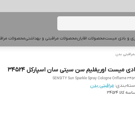
پری و بادی میست
محصولات اقایان
محصولات مراقبتی و بهداشتی
محصولات مراقب
مراقبتی بدن
ادی میست اوریفلیم سن سیتی سان اسپارکل 34524
SENSITY Sun Sparkle Spray Cologne Oriflame 345
ته‌بندی
:
مراقبتی بدن
اسه کالا
34524