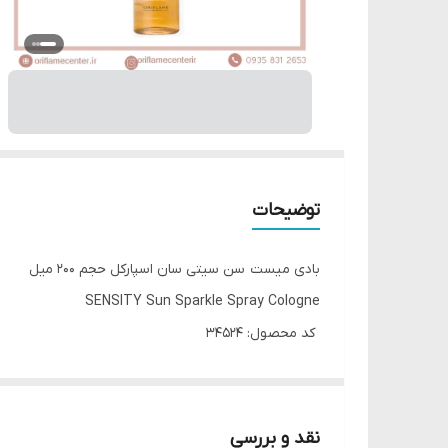
توضیحات
بادی میست سن سیتی سان اسپارکل حجم 200 میل
SENSITY Sun Sparkle Spray Cologne
کد محصول: 34524
کشور مبدا برند: سوئد
برگرفته از انرژی خورشید و رایحه مرکبات
رایحه گلی :برگاموت، اسسمنتوس، عنبر
نقد و بررسی