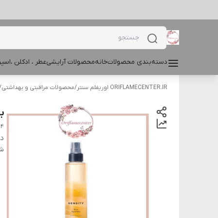
دسته‌بندی محصولات
خانه
محصولات آرایشی
عطر ، ادکلن ،اس
ORIFLAMECENTER.IR اوریفلم سنتر
/
محصولات مراقبتی و بهداشتی
/
ب
24
دس
شن