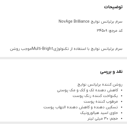
توضیحات
سرم برلیانس نوایج NovAge Brilliance
کد مرجع: 34509
سرم برلیانس نوایج با استفاده از تکنولوژی Multi-Brightموجب روشن
شدن و کاهش تیرگی و کدری پوست می گردد.
رنگ پوست را بهبود می بخشد
نقد و بررسی
لکهای پوست را کاهش می دهد
روشن کننده برلیانس نوایج
و موجب کاهش چین و چروک پوست می گردد.
کاهش دهنده لک و کک و مک پوستی
یکنواخت کننده رنگ پوست
مرطوب کننده پوست
سرم برلیانس دارای سلولهای بنیادی است که به سرعت جذب لایه های
تسکین دهنده و کاهش دهنده التهاب پوست
زیرین پوست می گردد و علاوه بر تاثیرگذاری سریع موجب افزایش تاثیر
حاوی اسید هیالورونیک
حجم: 30 میلی لیتر
کرمهای روز و شب می گردد.
جهت استفاده از سرم روشن کننده برلیانس هر روز صبح و شب روی