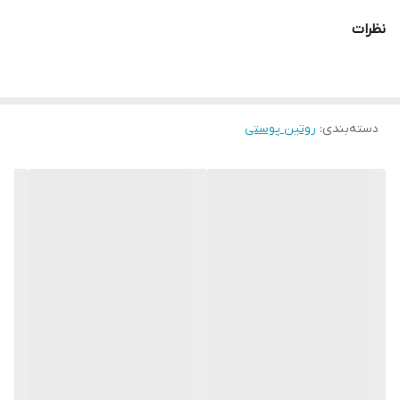
پوست تمیز و پیش از کرم روز یا شب استفاده نمایید.
نظرات
سرم با بافت سبک و بدون چربی
کاهش دهنده لکها و یکنواخت کننده رنگ پوسته
مرطوب کننده
تسکین دهنده پوست و کاهش دهنده التهاب پوست
دسته‌بندی
:
روتین پوستی
حاوی اسید هیالورونیک
30 میلی لیتر