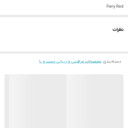
Fiery Red
41195
درخشش این لاک ژل تا 11 روز
نظرات
حتی بدون لامپ UV.
جای نگرانی نیست
با ترکیبی از Ultimate Nail Lacquer و Top Coat ، حداکثر 11 روز جلد
دسته‌بندی
:
حجم و جلای ژل بگیرید.
محصولات مراقبتی و زیبایی دست و پا
با فناوری Photo Reactive: درخشش آینه ای با استقامت طولانی ،
ژلی مانند ، جلوه حجم سه بعدی و شدت رنگ زنده.
پاک کردن مانند لاک معمولی.
۸میل