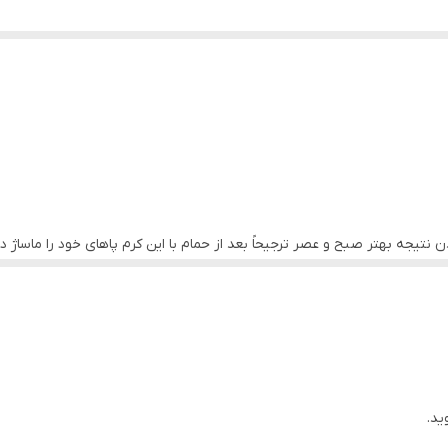
واهید داشت .
 پوست و رفع زبری و رفع ترک) ، ضد درد و خستگی می باشد. هرشب بر روی پاها
عد از حمام و بعد از پاهاى خود را ماساژ دهيد.
نتیجه بهتر صبح و عصر ترجیحاً بعد از حمام با این کرم پاهاى خود را ماساژ د
ید.