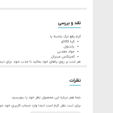
🍯 سرشار از موم زنبور عسل همراه کره کاکائو، حاوی ویتامین B5 جهت تغذیه و آبرسانی پوست پا، در عرض 1 ماه استفاده از این کرم احساس جوانی در پاهای خود خ
🍓از آنجاییکه این کرم علاوه بر محاسن پوستی ( لطافت
🤓☝🏼نحوه استفاده : دو بار در روز _ صبح و عصر ترجيحاً ب
نقد و بررسی
کرم رفع ترک پاشنه پا
کره کاکائو
پانتنول
مواد معدنی
کمپلکس مینرال
هر شب بر روی پاهای خود بمالید تا جذب شود. برای دیدن 
نظرات
شما هم درباره این محصول نظر خود را بنویسید.
برای ثبت نظر، لازم است ابتدا وارد حساب کاربری خود شو