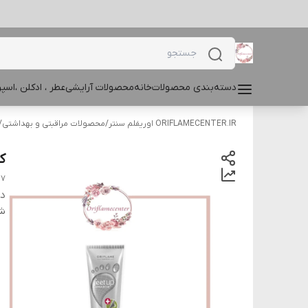
دسته‌بندی محصولات
خانه
محصولات آرایشی
عطر ، ادکلن ،اس
ORIFLAMECENTER.IR اوریفلم سنتر
/
محصولات مراقبتی و بهداشتی
/
کر
27
دس
شن