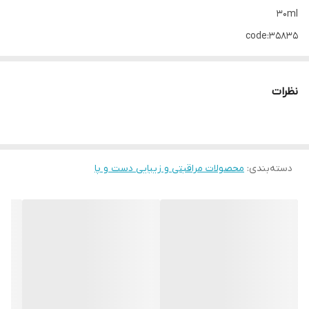
30ml
code:35835
☑️فقط در یک هفته، کالوس و پوست ضخیم ظاهر ناخن‌های شما را
کاهش می‌دهد 👌
نظرات
☑️مراقبت با اسید سالیسیلیک با مخلوط mineral4E و ویتامین E جهت
تسریع بهبود با کمک این سرم روغنی 👣🦶
☑️محصولی بسیار قوی و موثر در درمان خشکی های مزمن پا- پاشنه و
کف پا
دسته‌بندی
:
محصولات مراقبتی و زیبایی دست و پا
☑️همچنین رطوبت رسانی و مراقبت از ناخن های پا حاوی ترکیبی قوی از
اسید سالیسیلیک , ویتامین E و کمپلکس Mineral4E
☑️رطوبت کننده بسیار عالی با سرعت جذب بالا
👣🦶نحوه استفاده از آن:
به پاهایتان و ناخن‌ها به مقدارمناسب استفاده کنید و برای گرفتن
بهترین نتیجه، دو بار در روز توصیه می‌کنیم 👌