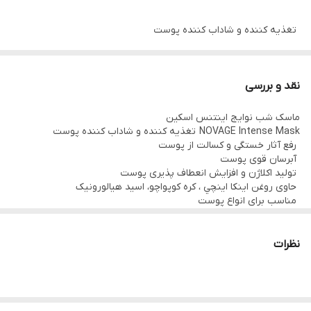
تغذیه کننده و شاداب کننده پوست
رفع آثار خستگی و کسالت از پوست
آبرسان قوی پوست
نقد و بررسی
تولید اکلاژن و افزایش انعطاف پذیری پوست
ماسک شب نوایج اینتنس اسکین
حاوی روغن اينكا اينچي ، كره كوپواچو، اسید هیالورونیک
NOVAGE Intense Mask تغذیه کننده و شاداب کننده پوست
مناسب برای انواع پوست
رفع آثار خستگی و کسالت از پوست
آبرسان قوی پوست
حجم: 50 میلی لیتر
تولید اکلاژن و افزایش انعطاف پذیری پوست
حاوی روغن اينكا اينچي ، كره كوپواچو، اسید هیالورونیک
مناسب برای انواع پوست
اگر به دنبال بهترین، موثرترین، قویترین و جدید ترین ماسک شب می
باشید از ماسک شب تولید شده توسط برند اوریفلیم استفاده کنید
نظرات
.ماسک شب نوایج اینتنس اسکین ریشارژ Novage Intense Skin
Recharche محصولی بی نظیر از است که حاوی روغن های گیاهی و
اسید هیالورونیک بوده و محصولی فوق العاده برای مراقبت از پوست و