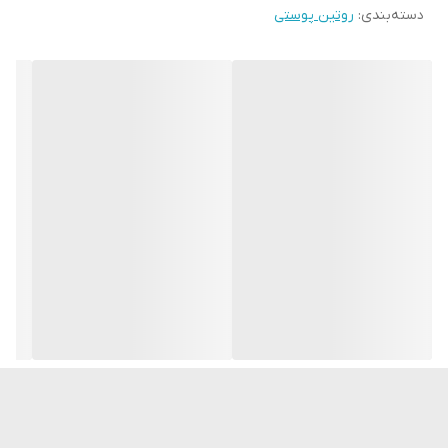
ترمیم و بازسازی آن در طول شب به شمار می رود .این محصول با
دسته‌بندی
:
روتین پوستی
تحریک و افزایش کلاژن سازی سبب بهبود و پر شدن خطوط چین و
چروک بر روی پوست صورت گشته و در جوانسازی و لیفت پوست بسیار
موثر است .اگر به زیبایی ،سلامتی و شادابی پوستتان اهمیت می دهید