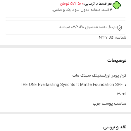
هر قسط با ترب‌پی:
۵۷۲٬۵۰۰
تومان
۴ قسط ماهانه. بدون سود، چک و ضامن.
تاریخ انقضا محصول 03/2028 میباشد
شناسه کالا
42127
توضیحات
کرم پودر اورلستینگ سینک مات
THE ONE Everlasting Sync Soft Matte Foundation SPF 10
30ml
مناسب پوست چرب
این محصول به منظور ایجاد تعادل و همگام سازی پوست، این کرم پودر
را با رنگ بندی بسیار متنوع تولید کرده است.
نقد و بررسی