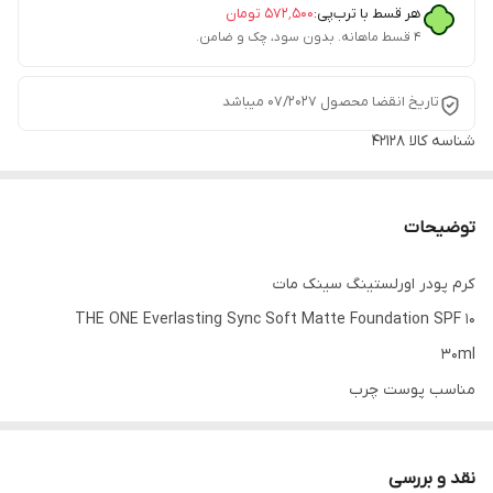
هر قسط با ترب‌پی:
۵۷۲٬۵۰۰
تومان
۴ قسط ماهانه. بدون سود، چک و ضامن.
تاریخ انقضا محصول 07/2027 میباشد
شناسه کالا
42128
توضیحات
کرم پودر اورلستینگ سینک مات
THE ONE Everlasting Sync Soft Matte Foundation SPF 10
30ml
مناسب پوست چرب
این محصول به منظور ایجاد تعادل و همگام سازی پوست، این کرم پودر
را با رنگ بندی بسیار متنوع تولید کرده است.
نقد و بررسی