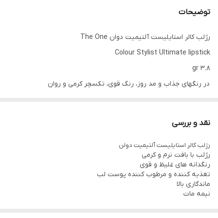
توضیحات
رژلب کالر استایلیست آلتیمیت دوان The One
Colour Stylist Ultimate lipstick
3.8 gr
در رنگهای جذاب و مد روز، رنگ قوی، تکسچر کرمی و روان
رژلب با فرمولاسیون جدید که فوق العاده خامه ایست همراه با
پوشانندگی قوی
نقد و بررسی
در دیزاین جدید
رژلب کالر استایلیست آلتیمیت دولن
تنها با ضربه ای بر لب، بیانگر برجسته کردنی بی همتا و مرمری کردن لب
رژلب با بافت نرم و کرمی
ها است و نشانه ای بینظیر از خود ارائه میدهد .
رنگدانه های غلیظ و قوی
تغذیه کننده و مرطوب کننده پوست لب
فرمولاسیونی جدید با پوشش طولانی
ماندگاری بالا
ثبتی جدید و علامت تجاری در لحظه برای عینیت دقیق آنچه که تعریف
نیمه مات
شده است .