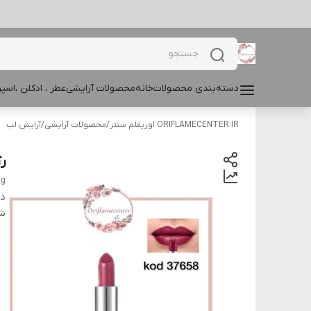
دسته‌بندی محصولات
خانه
محصولات آرایشی
عطر ، ادکلن ،اس
ORIFLAMECENTER.IR اوریفلم سنتر
/
محصولات آرایشی
/
آرایش لب
رژ
 g
دس
شن