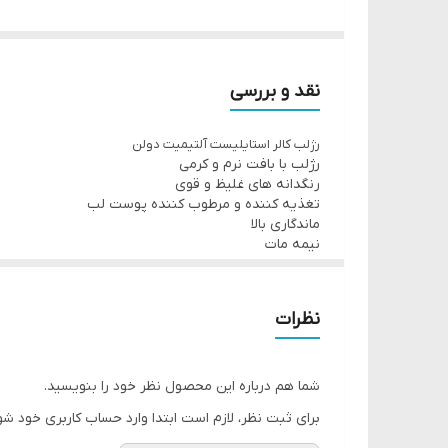
در رنگهای جذاب و مد روز، رنگ قوی، تکسچر کرمی و رو
رژلب با فرمولاسیون جدید که فوق العاده خامه ایست همر
در دیزاین جدید
نقد و بررسی
تنها با ضربه ای بر لب، بیانگر برجسته کردنی بی همتا و
رژلب کالر استایلیست آلتیمیت دولن
فرمولاسیونی جدید با پوشش طولانی
رژلب با بافت نرم و کرمی
ثبتی جدید و علامت تجاری در لحظه برای عینیت دقیق 
رنگدانه های غلیظ و قوی
تغذیه کننده و مرطوب کننده پوست لب
پوششی جدید بسیار خامه ای
ماندگاری بالا
تغذیه کننده و آبرسانی لب ها
نیمه مات
رنگ های شدید با بافتی منسجم و متراکم
نظرات
37658 Elegant Plum
شما هم درباره این محصول نظر خود را بنویسید.
برای ثبت نظر، لازم است ابتدا وارد حساب کاربری خود شو