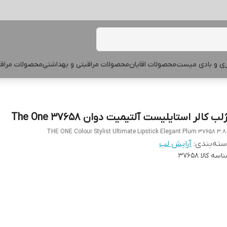
پری و بادی میست
محصولات اقایان
محصولات مراقبتی و بهداشتی
محصولات مراقب
لب کالر استایلیست آلتیمیت دوان The One 37658
THE ONE Colour Stylist Ultimate Lipstick Elegant Plum 37658 3.8
ته‌بندی
:
آرایش لب
اسه کالا
37658