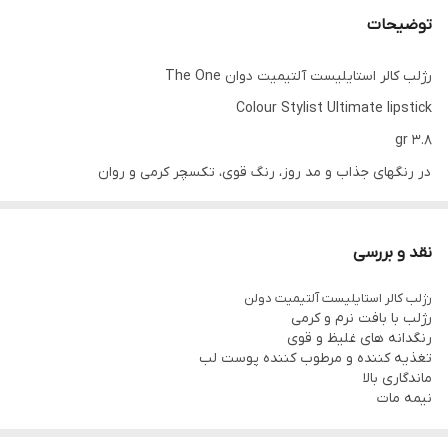
توضیحات
رژلب کالر استایلیست آلتیمیت دوان The One
Colour Stylist Ultimate lipstick
3.8 gr
در رنگهای جذاب و مد روز، رنگ قوی، تکسچر کرمی و روان
رژلب با فرمولاسیون جدید که فوق العاده خامه ایست همراه با
پوشانندگی قوی
نقد و بررسی
در دیزاین جدید
رژلب کالر استایلیست آلتیمیت دولن
تنها با ضربه ای بر لب، بیانگر برجسته کردنی بی همتا و مرمری کردن لب
رژلب با بافت نرم و کرمی
ها است و نشانه ای بینظیر از خود ارائه میدهد .
رنگدانه های غلیظ و قوی
تغذیه کننده و مرطوب کننده پوست لب
فرمولاسیونی جدید با پوشش طولانی
ماندگاری بالا
ثبتی جدید و علامت تجاری در لحظه برای عینیت دقیق آنچه که تعریف
نیمه مات
شده است .