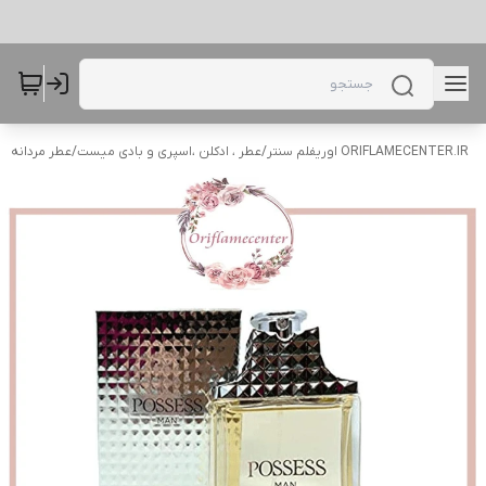
ORIFLAMECENTER.IR اوریفلم سنتر
/
عطر ، ادکلن ،اسپری و بادی میست
/
عطر مردانه