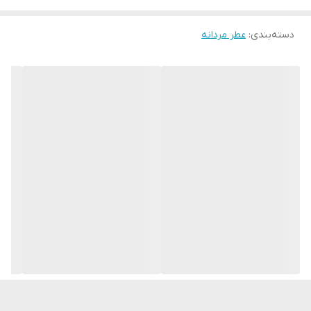
اسطوخودوس و شکوفه نارنج قلب این و نت میانی عطر را تشکیل می
دهند. ریشه گل مایع اوریس را با مضرات پچولی و چرم در پایه مخلوط
دسته‌بندی
:
عطر مردانه
می‌شوند و نت پایانی را تشکیل می‌دهند. این ترکیب توسط Jean-
Christophe Herault امضا شده است. عطر کاریزماتیک از دستاوردی که با
برخورد گریپ فروت تازه نارس و روغن لورل، مانند احساس لمس پوست
یخ زده روی پوست گرم تعریف شده است. به این صورت که مناسب
برای فصول گرم سال است. بطری این محصول شیشه‌ای سنگین با
جزئیاتی تزئین شده است که یادآور زنجیره ای بلند و تاریخی می‌باشد.