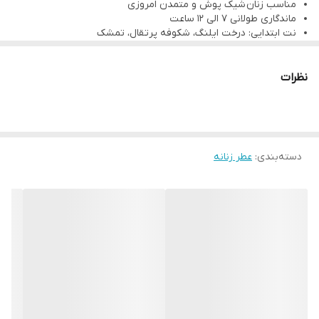
مناسب زنان شیک پوش و متمدن امروزی
نت پایانی: نعناع هندی
ماندگاری طولانی 7 الی 12 ساعت
نت ابتدایی: درخت ایلنگ، شکوفه پرتقال، تمشک
حجم : 50ml
نت میانی: صندل سریلانکا، وانیل جزیزه ی مالاگازی
نت پایانی: نعناع هندی
حجم : 50ml
نظرات
ادوپرفیوم‌ها که به اختصار EDP نامیده میشوند. از نظر میزان غلظت
اسانس معطر به کار رفته معمولا دارای ۱۵ الی ۲۰ درصد اسانس روغنی
معطر هستند. همچنین در زمینه ماندگاری بو، می‌توان بازه 5 تا 6 ساعته
را برای آنها در نظر گرفت. ادوپرفیوم‌ها تقریبا ماندگاری و پخش بوی بالا و
دسته‌بندی
:
عطر زنانه
رضایت بخش پرفیوم را داشته و همزمان ملایمت و سبک مناسبی را نیز
به همراه دارد.
ترکیب بی نظیری از رایحه گل و میوه های گوناگون عطر پوزس را به یک
عطر زنانه ی افسانه ای و اغوا کننده تبدیل کرده است. در قلب پوزس از
رایحه ی درخت ایلنگ، شکوفه ی پرتقال و تمشک و رایحه ی اصلی آن از
صندل جزیره ی سریلانکا، وانیل جزیره ی مالاگازی و نعناع هندی استفاده
شده است. که رایحه آن همه را در مهمانی ها هیپنوتیزم خواهد کرد.