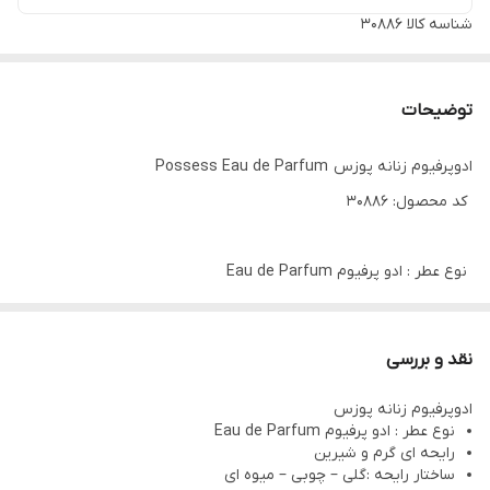
شناسه کالا
30886
توضیحات
ادوپرفیوم زنانه پوزس Possess Eau de Parfum
کد محصول: 30886
نوع عطر : ادو پرفیوم Eau de Parfum
رایحه ای گرم و شیرین
ساختار رایحه :گلی – چوبی – میوه ای
نقد و بررسی
مناسب زنان شیک پوش و متمدن امروزی
ادوپرفیوم زنانه پوزس
ماندگاری طولانی 7 الی 12 ساعت
نوع عطر : ادو پرفیوم Eau de Parfum
نت ابتدایی: درخت ایلنگ، شکوفه پرتقال، تمشک
رایحه ای گرم و شیرین
ساختار رایحه :گلی – چوبی – میوه ای
نت میانی: صندل سریلانکا، وانیل جزیزه ی مالاگازی