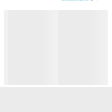
افزایش طول مژه ها تا 161 %
بدون ریزش و ماندگار تا ساعات طولانی
حجم: 8 میلی لیتر