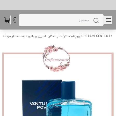
ORIFLAMECENTER.IR اوریفلم سنتر
/
عطر ، ادکلن ،اسپری و بادی میست
/
عطر مردانه