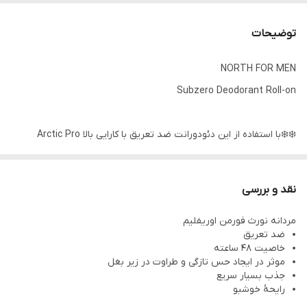
توضیحات
NORTH FOR MEN
Subzero Deodorant Roll-on
❄️❄️با استفاده از این دئودورانت ضد تعریق با کارایی بالا Arctic Pro
Defence 72HR ، اطمینان خنک SubZero را بدست آورید!
مملو از الکترولیت ها ، North for Men SubZero Deo Roll-On از نظر
نقد و بررسی
بالینی ثابت می کند که 72HR از شما محافظت می کند.
مردانه نورث فورمن اوریفلیم
❄️❄️ حداکثر محافظت در برابر رطوبت را فراهم می کند و یک منتول تازه
ضد تعریق
برای احساس خنک و نشاط آور تزریق می کند.
خاصیت 48 ساعته
موثر در ایجاد حس تازگی و طراوت در زیر بغل
❄️❄️خشک شدن سریع ، بدون علامت سفیدکنندگی...
جذب بسیار سریع
☃️☃️ از نظر پوستی آزمایش شده است.
رایحۀ خوشبو