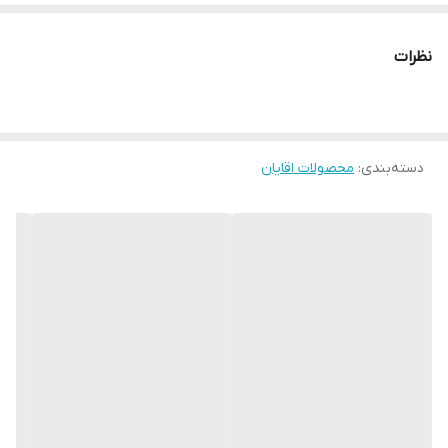
❄️❄️از نظر بالینی برای آقایان ایجاد شده است.
کد : 35880
نظرات
50ml
دسته‌بندی
:
محصولات اقایان