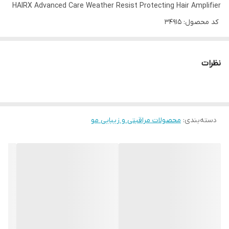
HAIRX Advanced Care Weather Resist Protecting Hair Amplifier
کد محصول: 34915
کرم ژلی محافظت کننده از مو در برابر عوامل نامساعد آب و هوایی
نظرات
تغذیه و صاف کننده مو
دارای فیلتر UV برای محافظت در برابر اشعه ماورابنفش
بافت سبک و زود جذب
دسته‌بندی
:
از بین برنده وز مو و نرم کننده مو
محصولات مراقبتی و زیبایی مو
کرم مو محافظ آب و هوایی آمپلی فایر ، یک محصول تقویت کننده
مراقبتی پیشرفته برای محافظت از مو در برابر تغییرات آب و هوایی
شدید بشمار میرود. کرم آمپلی فایر هریکس موها را صاف و درخشان
کرده و همچنین از وز شدن موها در برابر آب و هوای سرد و خشک
جلوگیری میکند. این محصول حاوی مواد مغذی مو است و با تکنولوژی