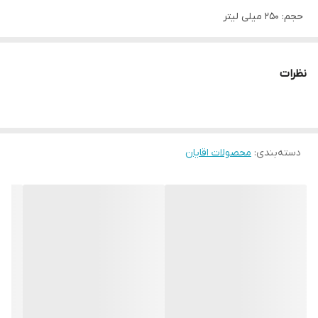
حجم: 250 میلی لیتر
شاورژل و ژل دوش 5 کاره مردانه
پاکسازی ، تصفیه ، آبرسانی ، کنترل چربی و خنک کننده پوست
نظرات
کمک به حفظ تعادل و سلامت پوست
افزایش خاصیت الاستیته پوست
دسته‌بندی
:
محصولات اقایان
ژل دوش التیمیت بالانس پوست بدن را به خوبی پاکسازی ، تسویه و
آبرسانی میکند و علاوه بر این باعث کنترل میزان چربی پوست میشود و
حس خنکی بینظیری را به ارمغان میاورد تا بدن حس تازگی و تمیزی را
دو چندان احساس کند. این شاور ژل با استفاده از فناوری های مختلفی
مانند Mineral Balance Technology و Arctic Pro Defence به سلامت
و تقویت پوست نیز کمک کرده و پوست را تقویت و بهبود میبخشد. تا
علاوه بر تمیزی پوستی مقاوم تر و سالم تر داشته باشید.