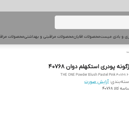
پری و بادی میست
محصولات اقایان
محصولات مراقبتی و بهداشتی
محصولات مراقب
ت
گونه پودری استکهلم دوان 40768
THE ONE Powder Blush Pastel Pink 40768 6
ته‌بندی
:
آرایش صورت
اسه کالا
40768