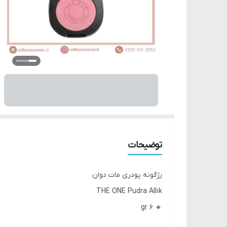
توضیحات
رژگونه پودری مات دوان
THE ONE Pudra Allık
🔸 6 gr
▪️40768 Pastel Pink