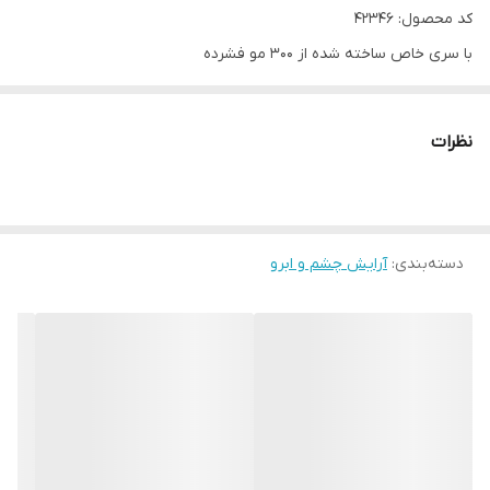
کد محصول: 42346
با سری خاص ساخته شده از 300 مو فشرده
تجربه ای جدید، روان و ماندگار
با مواد مراقبت کننده برای تسکین و آبرسانی پلک
نظرات
با پیگمنت قوی و پوشش ساتنی که سریع خشک می شود
حجم: 0.56 میلی لیتر
خط چشم قلمی هیبرید جوردانی گلد با طراحی ای خاص از 300 موی
دسته‌بندی
:
آرایش چشم و ابرو
فشرده در سری خود استفاده کرده که ارمغان تجربه ای جدید، روان و
ماندگار را رقم می زند. خط چشم هیبریدی حاوی مواد مراقبت کننده
جهت تسکین و آبرسانی به پلک میباشد و با استفاده از پیگمنت قوی و
پوشش ساتنی رنگی سیاه و خالص با سرعت خشک شوندگی بالا را فراهم
میکند.