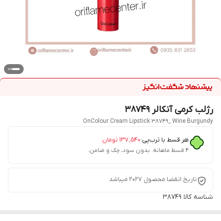
رژلب کرمی آنکالر 38749
OnColour Cream Lipstick 38749_ Wine Burgundy
هر قسط با ترب‌پی:
۱۳۷٬۵۴۰
تومان
۴ قسط ماهانه. بدون سود، چک و ضامن.
تاریخ انقضا محصول 2027 میباشد
شناسه کالا
38749