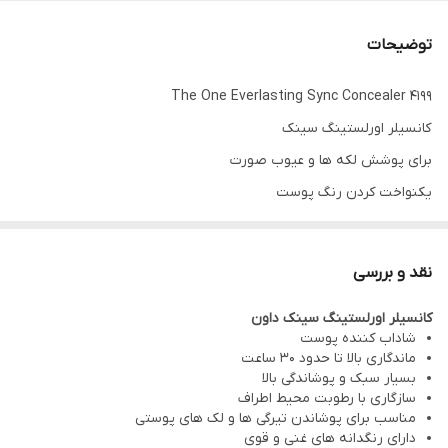
توضیحات
The One Everlasting Sync Concealer 4199
کانسیلر اورلستینگ سینک
برای پوشش لکه ها و عیوب صورت
یکنواخت کردن رنگ پوست
با فناوری Skin Response پوست شما شاداب و شگفت انگیز به نظر
برسد.
نقد و بررسی
هنگامی که رطوبت در هوا وجود دارد، رطوبت را جذب میکند و زمانی که
کانسیلر اورلستینگ سینک داون
هوا خشک است، به حفظ رطوبت طبیعی پوست کمک می کند.
شاداب کننده پوست
پوشش بالا و بادوام و سبک
ماندگاری بالا تا حدود 30 ساعت
بسیار سبک و پوشاندگی بالا
یک آرایش زیبا و شیک برای زمان طولانی داشته باشید
سازگاری با رطوبت محیط اطراف
ماندگاری تا ۳۰ ساعت
مناسب برای پوشاندن تیرگی ها و لک های پوستی
دارای رنگدانه های غنی و قوی