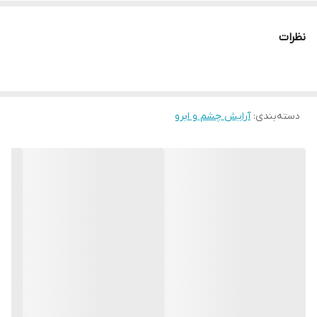
ضد آب
حجم: 5 میلی لیتر
نظرات
41990 Light Beige Neutral
دسته‌بندی
:
آرایش چشم و ابرو