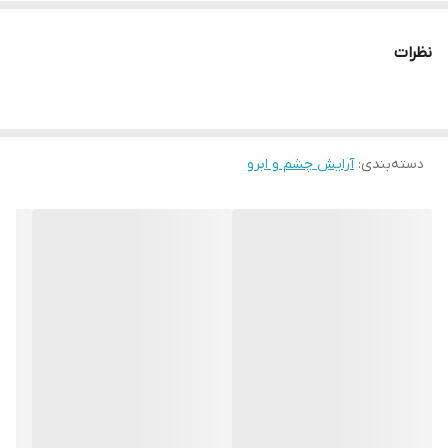
ضد آب
حجم: 5 میلی لیتر
نظرات
41990 Light Beige Neutral
دسته‌بندی
:
آرایش چشم و ابرو