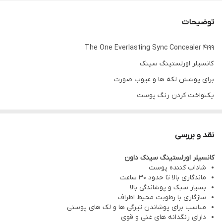
توضیحات
The One Everlasting Sync Concealer 4199
کانسیلر اورلستینگ سینک
برای پوشش لکه ها و عیوب صورت
یکنواخت کردن رنگ پوست
با فناوری Skin Response پوست شما شاداب و شگفت انگیز به نظر
برسد.
نقد و بررسی
هنگامی که رطوبت در هوا وجود دارد، رطوبت را جذب میکند و زمانی که
کانسیلر اورلستینگ سینک داون
هوا خشک است، به حفظ رطوبت طبیعی پوست کمک می کند.
شاداب کننده پوست
پوشش بالا و بادوام و سبک
ماندگاری بالا تا حدود 30 ساعت
بسیار سبک و پوشاندگی بالا
یک آرایش زیبا و شیک برای زمان طولانی داشته باشید
سازگاری با رطوبت محیط اطراف
ماندگاری تا ۳۰ ساعت
مناسب برای پوشاندن تیرگی ها و لک های پوستی
دارای رنگدانه های غنی و قوی