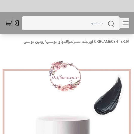
ORIFLAMECENTER.IR اوریفلم سنتر
/
مراقبتهای پوستی
/
روتین پوستی