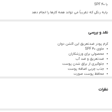
با SPF 40
پایه رنگی که تقریباً می تواند همه کارها را انجام دهد
ماندگاری 16 ساعته
نقد و بررسی
Warm Tan / 43512
کرم پودر ضدتعریق این اکشن دوان
بالاترین محافظت را در برابر آفتاب سوختگی در لوازم آرایشی اوریف لیم
حاوی SPF 40
داراست
محصولی برای ورزشکاران
ضدتعریق و ضد آب
• براقیت صفر
جلوگیری از براق شدن پوست
• ضدآب
جذب چربی اضافه پوست
محافظ پوست صورت
• مقاوم در برابر تعریق
سبک و بدون ایجاد سنگینی روی پوست
ماندگاری تا 16 ساعت
• هنگام استفاده از ماسک پاک نمی شود
مناسب برای انواع پوست
نظرات
• فرمول Active Energizer در حین فعالیت بدنی، باعث تقویت و تغذیه
حجم : 30 میلی لیتر
پوست می شود
• چربی و عرق را جذب می‌کند و یک روکش مات ماندگار ارائه می‌کند