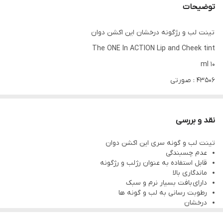
توضیحات
تینت لب و رژگونه درخشان این اکشن دوان
The ONE In ACTION Lip and Cheek tint
10 ml
43506 : صورتی
درخشان
غیر چسبنده
نقد و بررسی
پوشش راحت
تینت لب و گونه سری این اکشن دوان
کمک به مراقبت و تغذیه و رطوبت رسانی به لب و گونه ها
عدم چسبندگی
استایل خود را در 3 بافت و رنگ درخشان پیدا کن
قابل استفاده به عنوان رژلب و رژگونه
ماندگاری بالا
تینت های نیمه شفاف رنگ چهره شما را شفاف، طبیعی و سالم نشان
دارای بافت بسیار نرم و سبک
میدهد.
رطوبت رسانی به لب و گونه ها
درخشان
ماندگار، فرمول مقاوم در برابر عرق، ضد آب
ضدتعریق و مقاوم در برابر آب
حجم: 10 میلی لیتر