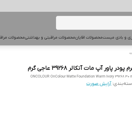
پری و بادی میست
محصولات اقایان
محصولات مراقبتی و بهداشتی
محصولات مراقب
ت
م پودر پاور آپ مات آنکالر 39268 عاجی گرم
ONCOLOUR OnColour Matte Foundation Warm Ivory 39268 30 
ته‌بندی
:
آرایش صورت