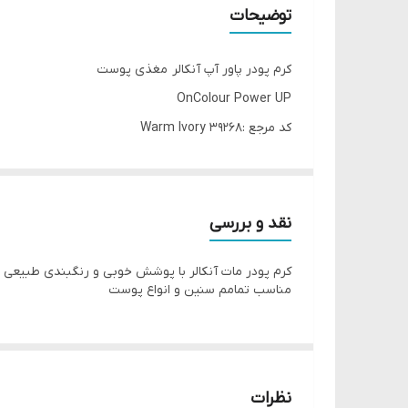
توضیحات
کرم پودر پاور آپ آنکالر مغذی پوست
OnColour Power UP
کد مرجع :39268 Warm Ivory
حجم : 30 میلی لیتر
قابلیت : مغذی پوست و حاوی شی باتر
نقد و بررسی
مناسب برای : همه انواع پوست
کرم پودر مات آنکالر با پوشش خوبی و رنگبندی طبیعی
مناسب تمامم سنین و انواع پوست
کرم پودر پاورآپ آنکالر مغذی پوست OnColour Power Up کرم پودری سبک و با رنگدانه های قوی با پوشش دهی متوسط مناسب برای استفاده روزانه.
کرم پودر پاورآپ آنکالر، پوست شما را براى یه روز شلوغ
ایجاد فرمولاسیون کرمی و مراقبت عالی از پوست کمک 
نظرات