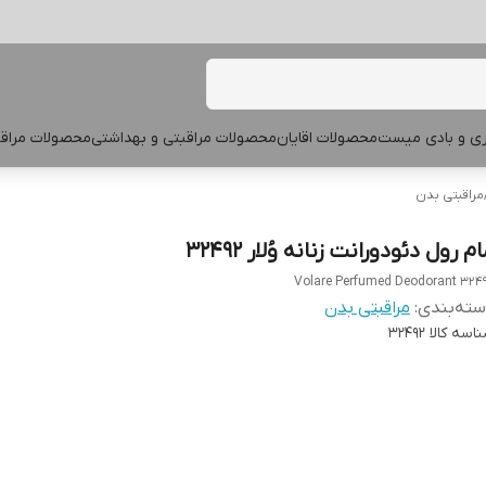
پری و بادی میست
محصولات اقایان
محصولات مراقبتی و بهداشتی
محصولات مراقب
مراقبتی بدن
م رول دئودورانت زنانه وُلار 32492
Volare Perfumed Deodorant 324
ته‌بندی
:
مراقبتی بدن
اسه کالا
32492