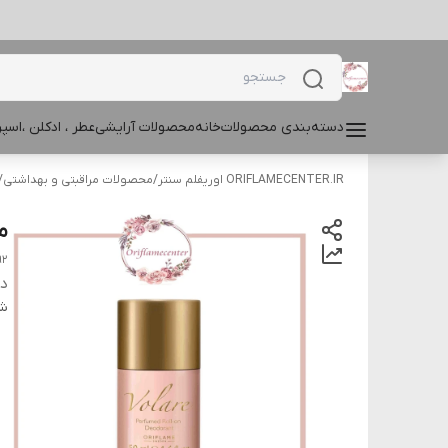
دسته‌بندی محصولات
خانه
محصولات آرایشی
عطر ، ادکلن ،اس
ORIFLAMECENTER.IR اوریفلم سنتر
/
محصولات مراقبتی و بهداشتی
/
ما
92
دس
شن