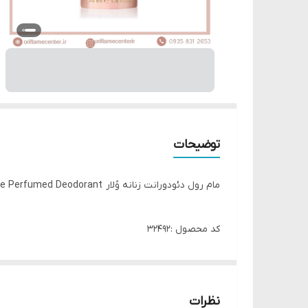
توضیحات
مام رول دئودورانت زنانه وُلار Volare Perfumed Deodorant
کد محصول :32492
دئودورانت و ضد عرق
رایحه عطر ولار صورتی
دارای رایحه شکلات و گل رزبدون الکل
نظرات