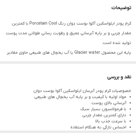
توضیحات
کرم پودر ایلواسکین آکوا بوست دِوان رنگ Porcelain Cool با کمترین
مقدار چربی و بر پایه آبرسانی عمیق و رطوبت رسانی طولانی مدت پوست
تولید شده است.
پایه این محصول Glacier water یا آب یخچال های طبیعی حاوی مقادیر
با ارزشی مواد معدنی ست که با ترکیباتی حاوی لیپوزوم ها باعث رطوبت
رسانی منحصر به فرد و عمیق پوست میگردد.ترکیبات چرب این محصول
نقد و بررسی
با مقداری حداقل و بسیار زود جذب است.
خصوصیات کرم پودر آبرسان ایلواسکین آکوا بوست دوان
SPF 20
مواد اولیه با کیفیت و بر پایه آب یخچال های طبیعی
☑️مناسب پوست خشک تا نرمال
آبرسانی بالای پوست
با فرمولاسیون بسیار سبک
☑️پوشش متوسط
دارای کمترین مقدار چربی
☑️فرمول سبک
با سرعت جذب بالا
احساس تازگی به هنگام استفاده
☑️مرطوب کننده و درخشان کننده پوست
دارای spf 20