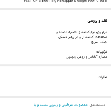
FEET UP Smoothing Pineapple & Ginger Foot Cream
کد محصول 41897
75gr
نقد و بررسی
به تغذیه و مرطوب کردن پاها کمک می کند
کرم پای نرم کننده و تغذیه کننده پا
صاف و نرم کننده پا
محافظت کننده از پا در برابر خشکی
حاوی عصاره طبیعی آناناس و روغن زنجبیل است.
جذب سریع
به سرعت جذب می‌شود
ترکیبات:
عصاره آناناس مرطوب کننده است و روغن زنجبیل انرژی زا
عصاره آناناس و روغن زنجبیل
رایحه ای جذاب و تازه
نظرات
دسته‌بندی
:
محصولات مراقبتی و زیبایی دست و پا