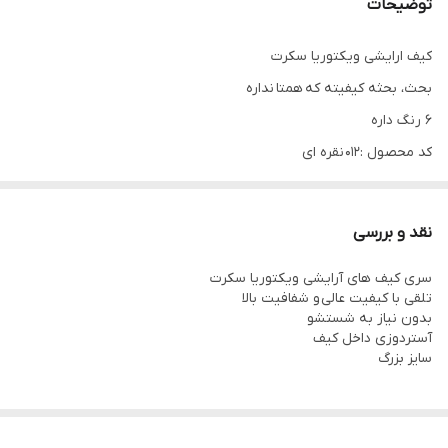
توضیحات
کیف ارایشی ویکتوریا سکرت
بحث، بحثه کیفیته که همتا نداره
6 رنگ داره
کد محصول :012 نقره ای
روی زیپ ارم ویکتوریا مهرو موم شده
داخل کیف لیبل دوخته شده
نقد و بررسی
جنس رویه طلقی و زیره پارچه لمه
سری کیف های آرایشی ویکتوریا سکرت
داخل کیف آستر کشی شده
تلقی با کیفیت عالی و شفافیت بالا
بدون نیاز به شستشو
آستردوزی داخل کیف
سایز بزرگ