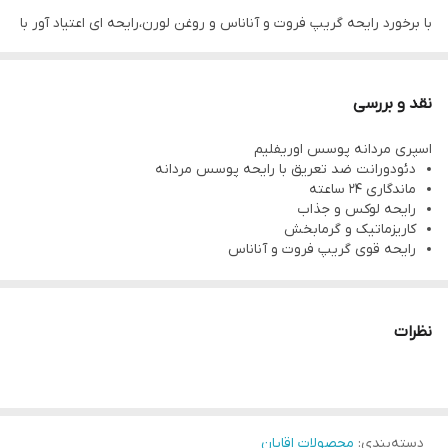
با برخورد رایحه گریپ فروت و آناناس و روغن لورن،رایحه ای اعتیاد آور با
نت های مست کننده را برای شما به ارمغان آورده است ،
اسپری دئودورانت ضد تعریق پوزس برای آقایان با روحیه اسپارتاکوس ،
نقد و بررسی
که سرنوشتشان تصاحب جهان است و موفقیت های متوالی است طراحی
اسپری مردانه پوسس اوریفلیم
و تولید شده است!
دئودورانت ضد تعریق با رایحه پوسس مردانه
کد محصول ؛ 32496
ماندگاری 24 ساعته
رایحه لوکس و جذاب
کاریزماتیک و گرمابخش
رایحه قوی گریپ فروت و آناناس
نظرات
دسته‌بندی
:
محصولات اقایان