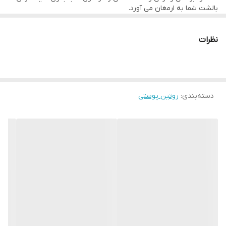
بالشت شما به ارمغان می آورد.
ماسک آبرسان و ترمیم کننده حین خواب حاوی آنزیمهای انار که پوست
مرده صورت را به آرامی در طول شب لایه برداری ملایم میکند و باعث
50 میلی
ریکاوری صورت تا صبح میشد و تنفس پوستی را ایجاد میکند.
نظرات
کد محصول ؛ 41372
نحوه مصرف
۱۵ دقیقه قبل از خواب، بدون تماس با اطراف چشم مقداری از ماسک را
نحوه استفاده :
برداشته و روی گونه ها و پیشانی و بینی و چانه زده و بدون آبکشی
بخوابید.
مقدار کافی را روی گونه ها، بینی و پیشانی بمالید. روی پوست صورت و
دسته‌بندی
:
روتین پوستی
گردن بمالید، بگذارید یک شب بماند و روی پوست جذب شود. عصر، بعد
از سرم یا به تنهایی استفاده شود.