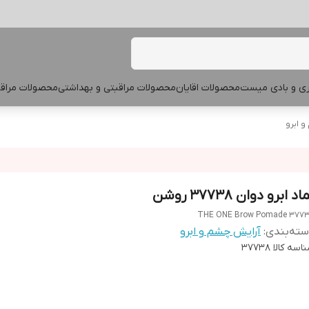
پری و بادی میست
محصولات اقایان
محصولات مراقبتی و بهداشتی
محصولات مراقب
 ابرو
اد ابرو دوان 37738 روشن
THE ONE Brow Pomade 377
ته‌بندی
:
آرایش چشم و ابرو
اسه کالا
37738