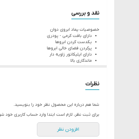
فرمولاسیون آن به گونه ای است که به سرعت خشک می شو
دوام و ماندگاری پماد ابرو سری د وان بسیار بالا است 
نقد و بررسی
استفاده آن بسیار راحت و کاربردی می باشد و همه افراد ب
خصوصیات پماد ابروی دوان
استفاده از آن می توانید به راحتی هر شکل و فرمی که د
دارای بافت کرمی - پودری
یکدست کردن ابروها
پرکردن فضای خالی ابروها
دارای اپلیکاتور زاویه دار
ماندگاری بالا
خشک شدن سریع
بدون اثر ریزش روی ابروها
وزن 3/5گرم
نظرات
شما هم درباره این محصول نظر خود را بنویسید.
برای ثبت نظر، لازم است ابتدا وارد حساب کاربری خود شو
افزودن نظر