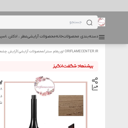
دسته‌بندی محصولات
خانه
محصولات آرایشی
عطر ، ادکلن ،اس
ORIFLAMECENTER.IR اوریفلم سنتر
/
محصولات آرایشی
/
آرایش چشم و
پم
38
دس
شن