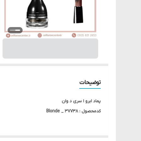
توضیحات
پماد ابرو ا سری د وان
کدمحصول : 37738 _ Blonde
به گونهای طراحی شده که قست های خالی ابرو را می پوشا