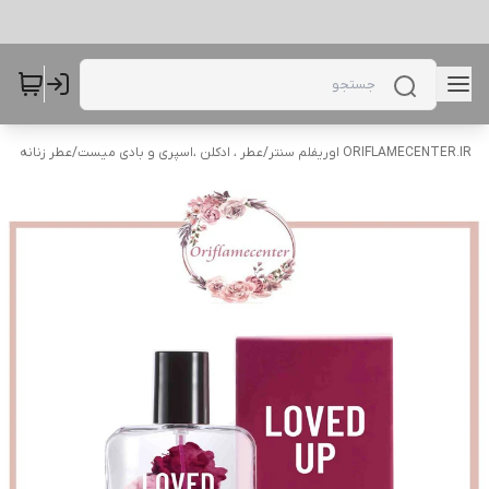
ORIFLAMECENTER.IR اوریفلم سنتر
/
عطر ، ادکلن ،اسپری و بادی میست
/
عطر زنانه