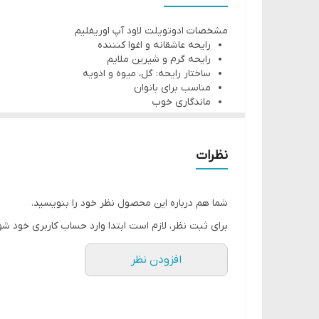
کد محصول: 37214
مشخصات ادوتویلت لاود آپ اوریفلیم
مبدا برند: سوئد
رایحه عاشقانه و اغوا کنننده
نت ابتدایی: آلو، ترنج و هل
رایحه گرم و شیرین ملایم
ساختار رایحه: گل، میوه و ادویه
نت میانی: فلفل سیاه، رز و یاسمن
مناسب برای بانوان
نت پایانی: سدر، مشک و چوب صندل
ماندگاری خوب
رایحه عاشقانه و اغوا کنننده
رایحه گرم و شیرین ملایم
نظرات
حجم: 50 میل
شما هم درباره این محصول نظر خود را بنویسید.
برای ثبت نظر، لازم است ابتدا وارد حساب کاربری خود شو
افزودن نظر