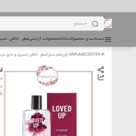
دسته‌بندی محصولات
خانه
محصولات آرایشی
عطر ، ادکلن ،اس
ORIFLAMECENTER.IR اوریفلم سنتر
/
عطر ، ادکلن ،اسپری و بادی م
ا
te
دس
شن