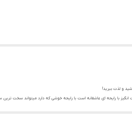
شید و لذت ببرید!
ادوتویلت می شوید که انرژی شما زیادتر کرده و حس هیجان را بوجود می‌آورد.
 چوب صندل نت ماندگار این عطر فوق العاده می شود.