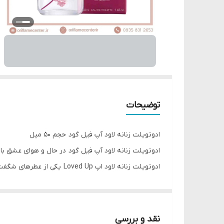
توضیحات
ادوتویلت زنانه لاود آپ فیل گود حجم 50 میل
ادوتویلت زنانه لاود آپ فیل گود در حال و هوای عشق با
ادوتویلت زنانه لاود اپ Loved Up یکی از عطرهای شگفت انگیز با رایحه ای عاشقانه است با رایحه خوشی که دارد میتواند سخت ترین سلیقه ها را از خود راضی نگه دارد.
پس از اولین اسپری متوجه بوی آلو، ترنج و هل از این 
رز و یاسمن مشام شما حس و حال عشق پر می کند.
در نهایت و به عنوان نت پایانی بوی خوش سدر، مشک و
نقد و بررسی