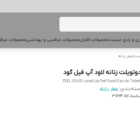
پری و بادی میست
محصولات اقایان
محصولات مراقبتی و بهداشتی
محصولات مراقب
یست
/
عطر زنانه
دوتویلت زنانه لاود آپ فیل گود
FEEL GOOD Loved Up Feel Good Eau de Toilet
ته‌بندی
:
عطر زنانه
اسه کالا
37214