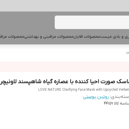
پری و بادی میست
محصولات اقایان
محصولات مراقبتی و بهداشتی
محصولات مراقب
ی
اسک صورت احیا کننده با عصاره گیاه شاهپسند لاونیچر
LOVE NATURE Clarifying Face Mask with Upcycled Verbe
ته‌بندی
:
روتین پوستی
اسه کالا
44159