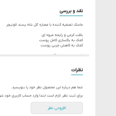
به کاهش چربی کمک می کند
کد محصول : 44159
نقد و بررسی
ماسک تصفیه کننده با عصاره گل شاه پسند لاونیچر
می دهد تا پوستی مات و پوستی کمتر چرب داشته باشید
مخصوص پوست چرب
بافت کرمی و رایحه میوه ای
کمک به پاکسازی کامل پوست
کمک به کاهش چربی پوست
فرموله شده با 95% مواد با منشا طبیعی
حاوی عصاره های ارگانیک
فاقد سیلیکون و پارابن
نظرات
28%بسته بندی از پلاستیک بازیافتی
شما هم درباره این محصول نظر خود را بنویسید.
برای ثبت نظر، لازم است ابتدا وارد حساب کاربری خود شو
افزودن نظر