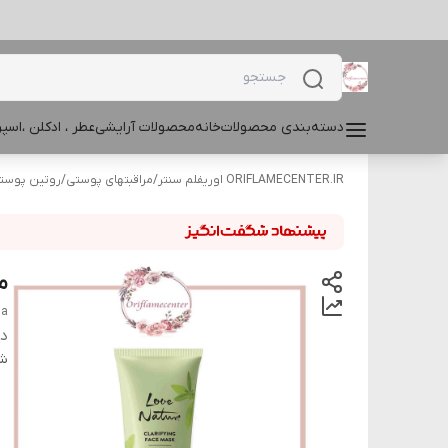
دسته‌بندی محصولات
خانه
محصولات آرایشی
عطر ، ادکلن ،اس
ORIFLAMECENTER.IR اوریفلم سنتر
/
مراقبتهای پوستی
/
روتین پوست
م
na
دس
شن