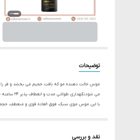
توضیحات
موس حالت دهنده مو که بافت حجیم می بخشد و فر را
می شودنگهداری طولانی مدت و انعطاف پذیر 24 ساعته برای تعریف حجیم.
با این موس موی سبک، فوق العاده قوی و منعطف، حجم مو
حاوی پرو ویتامین B5 برای موهای تغذی
فراهم می کند.
ضخیم تر و پرتر، اما هرگز سفت نیست. فرموله شده با فناوری FlexiStay برای نگهداری طولانی مدت و انعطاف پذیر 24 ساعته. مناسب برای 
نقد و بررسی