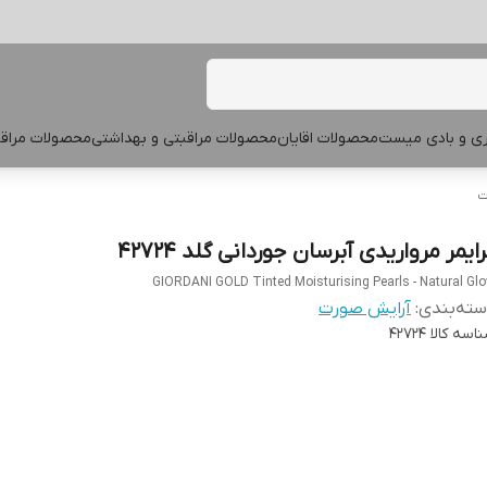
پری و بادی میست
محصولات اقایان
محصولات مراقبتی و بهداشتی
محصولات مراقب
ت
ایمر مرواریدی آبرسان جوردانی گلد 42724
GIORDANI GOLD Tinted Moisturising Pearls - Natural Gl
ته‌بندی
:
آرایش صورت
اسه کالا
42724