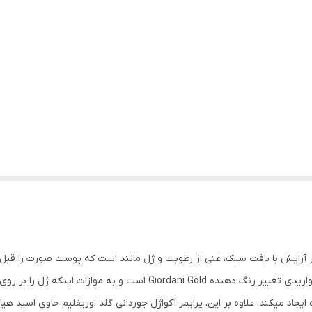
 حجم 30 میلی لیتر، یک زیرساز آرایش با بافت سبک، غنی از رطوبت و ژل مانند است که پوست صورت
شاداب، نرم و لطیف میکند. این محصول اولین پرایمر مرواریدی تغییر رنگ دهند
 ایجاد میکند. علاوه بر این، پرایمر آکواژل جوردانی گلد اوریفلیم حاوی اسید ه