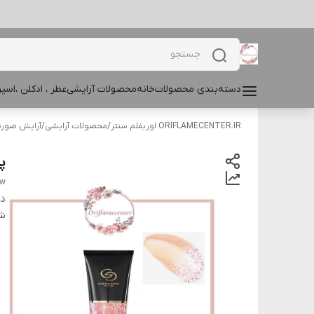
دسته‌بندی محصولات
خانه
محصولات آرایشی
عطر ، ادکلن ،اس
ORIFLAMECENTER.IR اوریفلم سنتر
/
محصولات آرایشی
/
آرایش صور
پر
ow
دس
شن